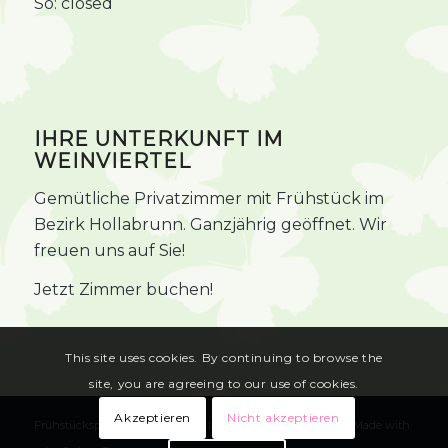
So: closed
IHRE UNTERKUNFT IM
WEINVIERTEL
Gemütliche Privatzimmer mit Frühstück im
Bezirk Hollabrunn. Ganzjährig geöffnet. Wir
freuen uns auf Sie!
Jetzt Zimmer buchen!
This site uses cookies. By continuing to browse the
site, you are agreeing to our use of cookies.
Akzeptieren
Nicht akzeptieren
Frühstückspension Vogl-Koran |
Impressum
|
Datenschutz
| Made with